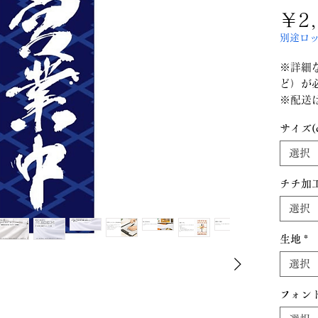
￥2,
別途ロ
※​詳
ど）が
※配送
す。
サイズ(
※色は
ります
選択
※旗は
※ポン
チチ加
せくだ
選択
生地
*
選択
フォン