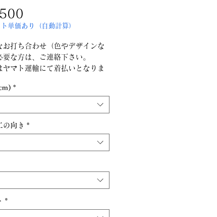
価
500
ット単価あり（自動計算）
格
細なお打ち合わせ（色やデザインな
必要な方は、ご連絡下さい。
はヤマト運輸にて着払いとなりま
cm)
*
PC画面・画像データの近似色にな
。
折り畳んでのお届けになります。
ジ・トロピカル生地はお問い合わ
工の向き
*
さい。
ト
*