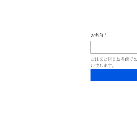
​画像な
こちらよ
お名前
*
ご注文と同じお名前で
い致します。