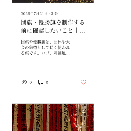
2026年7月21日
∙
3
分
団旗・優勝旗を制作する
前に確認したいこと｜式
典で映える一枚にする
団旗や優勝旗は、団体や大
会の象徴として長く使われ
る旗です。ロゴ、刺繍風の
見せ方、フレンジ、保管ま
で確認したい点を紹介しま
す。
0
0