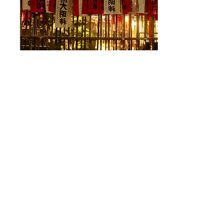
2026年7月17日
∙
3
分
神社・地域行事ののぼり
旗制作｜伝統行事で使う
旗の準備
神社や地域行事で使うのぼ
り旗は、行事の雰囲気を整
える大切な布製品です。名
入れ、設置場所、保管まで
準備のポイントを紹介しま
す。
4
0