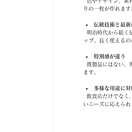
  色やデザイン、素材まで自由に選べるので、あなたのお店の雰囲気やコンセプトにぴった
りの一枚が作れます
伝統技術と最新
  明治時代から続く伝統的な染め技術を活かしつつ、現代の技術で耐久性や色鮮やかさもア
ップ。長く使えるの
特別感が違う
  既製品にはない、世界に一つだけのオリジナルのれんは、お客様の目を引き、記憶に残り
ます。
多様な用途に対
  飲食店だけでなく
いニーズに応えられ