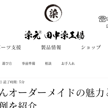
🄬
ポーツ支援
製品情報
ショップ
選び方
事前準備
相談
お手入れ
日
読了時間: 5分
んオーダーメイドの魅力
例を紹介