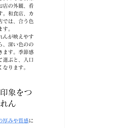
お店の外観、看
す。和食店、カ
店では、合う色
ます。
れんが映えやす
ら、深い色のの
きます。季節感
て選ぶと、入口
くなります。
印象をつ
れん
の厚みや質感
に