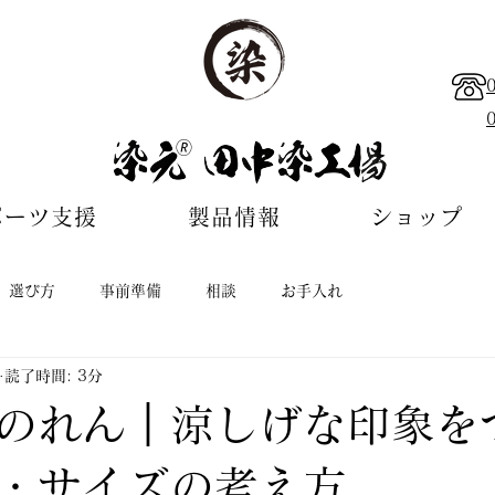
🄬
ポーツ支援
製品情報
ショップ
選び方
事前準備
相談
お手入れ
読了時間: 3分
のれん｜涼しげな印象を
・サイズの考え方