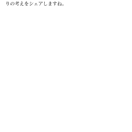
りの考えをシェアしますね。
1. 地域活性化と文化継承の架
け橋に
伝統技術は地域の誇りであり、観光資
源としても大きな力を持っています。
若い世代が技術を学び、伝統を守りな
がら新しいアイデアを取り入れること
で、地域の活性化につながるでしょ
う。伝統と革新のバランスが鍵です
ね。
2. サステナブルなファッショ
ンの一翼を担う
環境問題が叫ばれる今、天然染料や手
作業による染色はサステナブルな選択
肢として注目されています。大量生
産・大量消費の時代から脱却し、長く