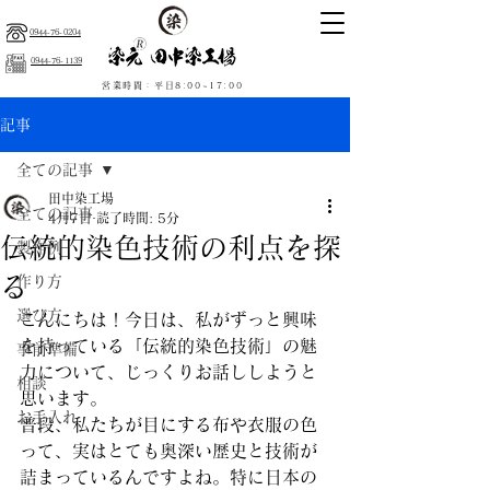
0944-76-0204
0944-76-1139
営業時間：平日8:00~17:00
記事
全ての記事
田中染工場
全ての記事
4月7日
読了時間: 5分
伝統的染色技術の利点を探
製作例
る
作り方
選び方
こんにちは！今日は、私がずっと興味
を持っている「伝統的染色技術」の魅
事前準備
力について、じっくりお話ししようと
相談
思います。
お手入れ
普段、私たちが目にする布や衣服の色
って、実はとても奥深い歴史と技術が
詰まっているんですよね。特に日本の