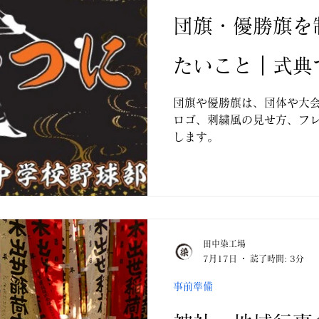
団旗・優勝旗を
たいこと｜式典
団旗や優勝旗は、団体や大
ロゴ、刺繍風の見せ方、フ
します。
田中染工場
7月17日
読了時間: 3分
事前準備