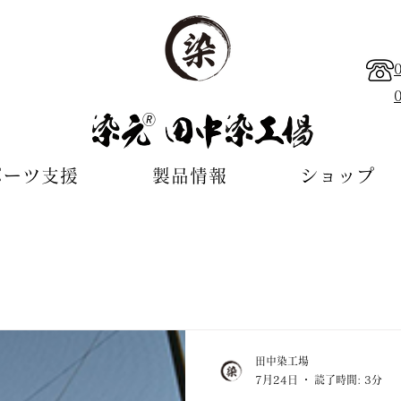
🄬
ポーツ支援
製品情報
ショップ
田中染工場
7月24日
読了時間: 3分